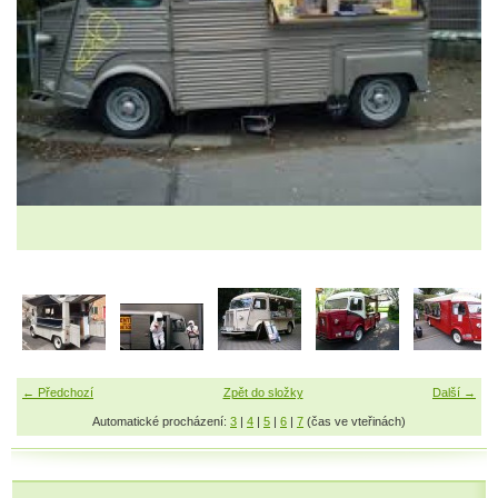
← Předchozí
Zpět do složky
Další →
Automatické procházení:
3
|
4
|
5
|
6
|
7
(čas ve vteřinách)