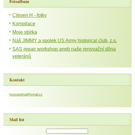
Fotoalbum
Citroen H - fotky
Kompilace
Moje sbírka
Náš JIMMY a spolek US Army historical club, z.s.
SAS repair workshop aneb naše renovační dílna
veteránů
Kontakt
forestanimal@email.cz
Mail list