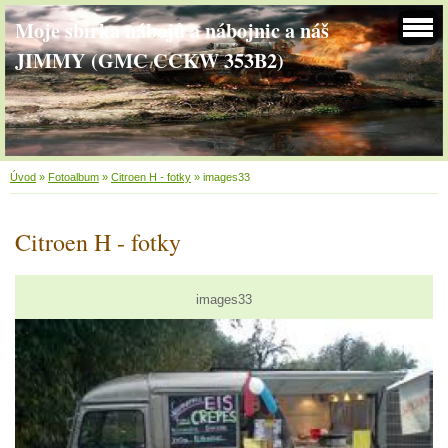
Moje sbírka nábojů a nábojnic a náš
JIMMY (GMC CCKW 353B2)
Úvod
»
Fotoalbum
»
Citroen H - fotky
»
images33
Citroen H - fotky
images33