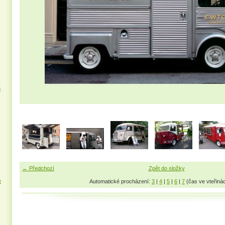
m
← Předchozí
Zpět do složky
e
Automatické procházení:
3
|
4
|
5
|
6
|
7
(čas ve vteřiná