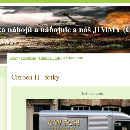
ka nábojů a nábojnic a náš JIMMY 
3B2)
Úvod
»
Fotoalbum
»
Citroen H - fotky
»
fcitroen-cafe
Citroen H - fotky
fcitroen-cafe
7