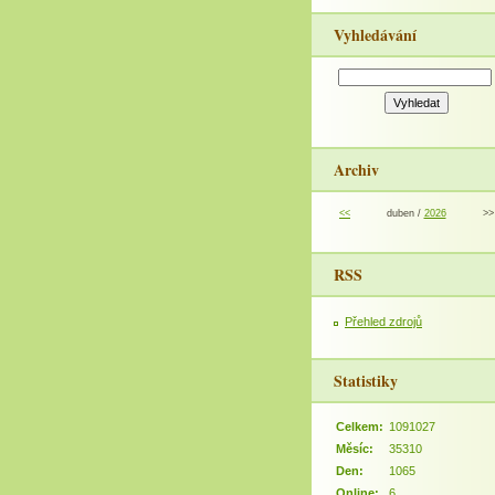
Vyhledávání
Archiv
<<
duben /
2026
>>
RSS
Přehled zdrojů
Statistiky
Celkem:
1091027
Měsíc:
35310
Den:
1065
Online:
6