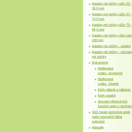
Katalog mé sbírky ráže 20 -
36,9 mm
Katalog mé sbírky ráže 37 -
74,9 mm
Katalog mé sbírky ráže 75 -
99,9 mm
Katalog mé sbírky ráže nad
100 mm
Katalog mé sbírky - ostatní
Katalog mé sbírky - sezna
mé sbírky
Dokumenty
Waffenamt
codes_písmenné
Waffenamt
codes_číselné
Kódy nábojů a nábojnic
Kódy ostatní
Seznam německých
kanónů nejen v technic
SAS repair workshop aneb
naše renovační dílna
veteránů
Manuály