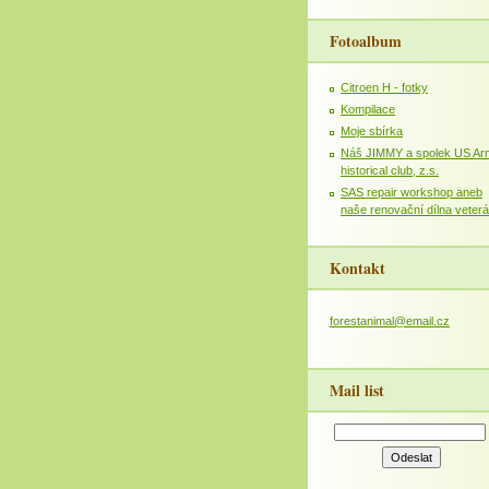
Fotoalbum
Citroen H - fotky
Kompilace
Moje sbírka
Náš JIMMY a spolek US Ar
historical club, z.s.
SAS repair workshop aneb
naše renovační dílna veter
Kontakt
forestanimal@email.cz
Mail list