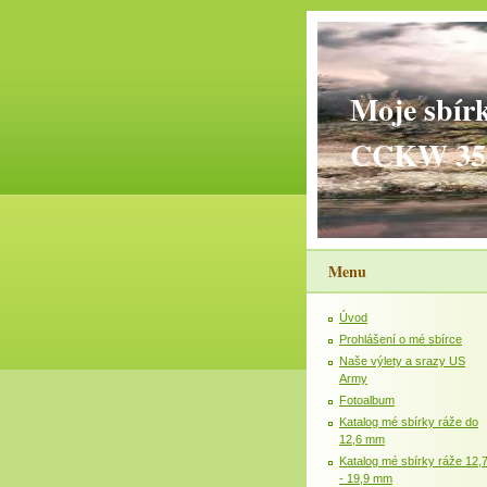
Moje sbír
CCKW 35
Menu
Úvod
Prohlášení o mé sbírce
Naše výlety a srazy US
Army
Fotoalbum
Katalog mé sbírky ráže do
12,6 mm
Katalog mé sbírky ráže 12,
- 19,9 mm