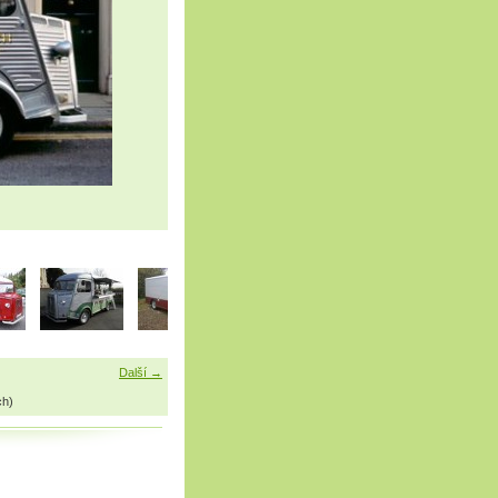
Další →
ch)