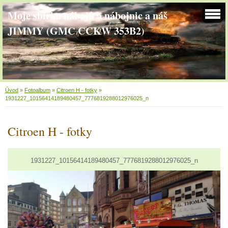
Moje sbírka nábojů a nábojnic a náš
JIMMY (GMC CCKW 353B2)
Úvod
»
Fotoalbum
»
Citroen H - fotky
»
1931227_10156414189480457_7776819288012976025_n
Citroen H - fotky
1931227_10156414189480457_7776819288012976025_n