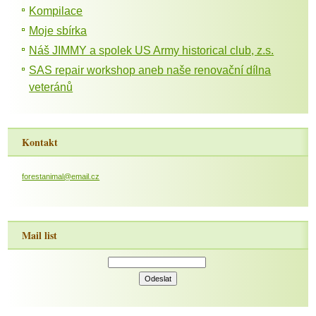
Kompilace
Moje sbírka
Náš JIMMY a spolek US Army historical club, z.s.
SAS repair workshop aneb naše renovační dílna
veteránů
Kontakt
forestanimal@email.cz
Mail list