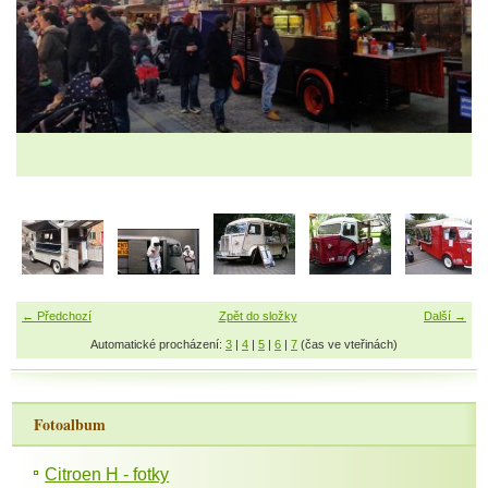
← Předchozí
Zpět do složky
Další →
Automatické procházení:
3
|
4
|
5
|
6
|
7
(čas ve vteřinách)
Fotoalbum
Citroen H - fotky