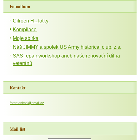
Fotoalbum
Citroen H - fotky
Kompilace
Moje sbírka
Náš JIMMY a spolek US Army historical club, z.s.
SAS repair workshop aneb naše renovační dílna
veteránů
Kontakt
forestanimal@email.cz
Mail list