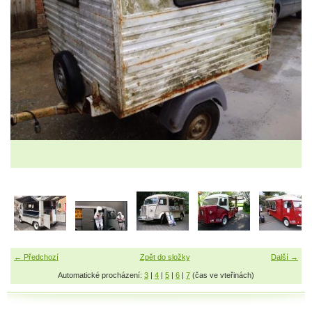
← Předchozí
Zpět do složky
Další →
Automatické procházení:
3
|
4
|
5
|
6
|
7
(čas ve vteřinách)