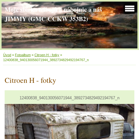
Moje sbírka nábojů a nábojnic a náš
JIMMY (GMC CCKW 353B2)
Úvod
»
Fotoalbum
»
Citroen H - fotky
»
12400838_940130056071944_3892734829492194767_n
Citroen H - fotky
12400838_940130056071944_3892734829492194767_n