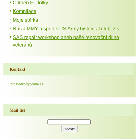
Citroen H - fotky
Kompilace
Moje sbírka
Náš JIMMY a spolek US Army historical club, z.s.
SAS repair workshop aneb naše renovační dílna
veteránů
Kontakt
forestanimal@email.cz
Mail list