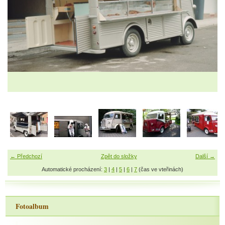
← Předchozí
Zpět do složky
Další →
Automatické procházení:
3
|
4
|
5
|
6
|
7
(čas ve vteřinách)
Fotoalbum