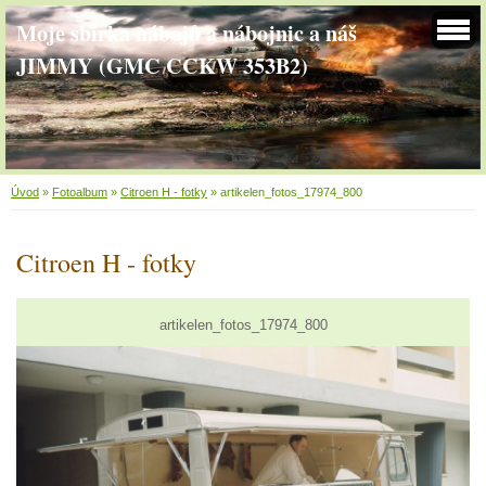
Moje sbírka nábojů a nábojnic a náš
JIMMY (GMC CCKW 353B2)
Úvod
»
Fotoalbum
»
Citroen H - fotky
»
artikelen_fotos_17974_800
Citroen H - fotky
artikelen_fotos_17974_800