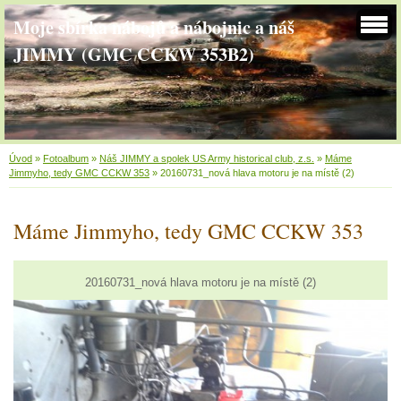
Moje sbírka nábojů a nábojnic a náš
JIMMY (GMC CCKW 353B2)
Úvod
»
Fotoalbum
»
Náš JIMMY a spolek US Army historical club, z.s.
»
Máme
Jimmyho, tedy GMC CCKW 353
»
20160731_nová hlava motoru je na místě (2)
Máme Jimmyho, tedy GMC CCKW 353
20160731_nová hlava motoru je na místě (2)