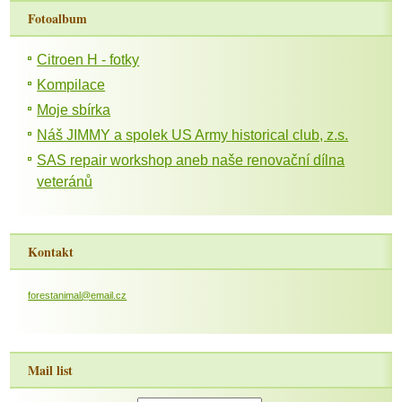
Fotoalbum
Citroen H - fotky
Kompilace
Moje sbírka
Náš JIMMY a spolek US Army historical club, z.s.
SAS repair workshop aneb naše renovační dílna
veteránů
Kontakt
forestanimal@email.cz
Mail list