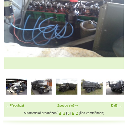
← Předchozí
Zpět do složky
Další →
Automatické procházení:
3
|
4
|
5
|
6
|
7
(čas ve vteřinách)