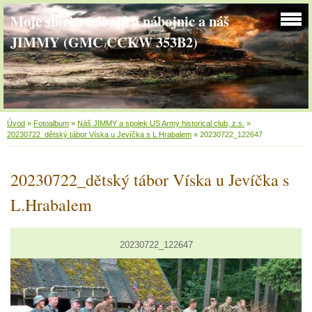
Moje sbírka nábojů a nábojnic a náš
JIMMY (GMC CCKW 353B2)
Úvod
»
Fotoalbum
»
Náš JIMMY a spolek US Army historical club, z.s.
»
20230722_dětský tábor Víska u Jevíčka s L.Hrabalem
»
20230722_122647
20230722_dětský tábor Víska u Jevíčka s
L.Hrabalem
20230722_122647