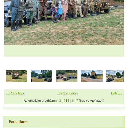
← Předchozí
Zpět do složky
Další →
Automatické procházení:
3
|
4
|
5
|
6
|
7
(čas ve vteřinách)
Fotoalbum