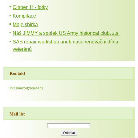
Citroen H - fotky
Kompilace
Moje sbírka
Náš JIMMY a spolek US Army historical club, z.s.
SAS repair workshop aneb naše renovační dílna
veteránů
Kontakt
forestanimal@email.cz
Mail list