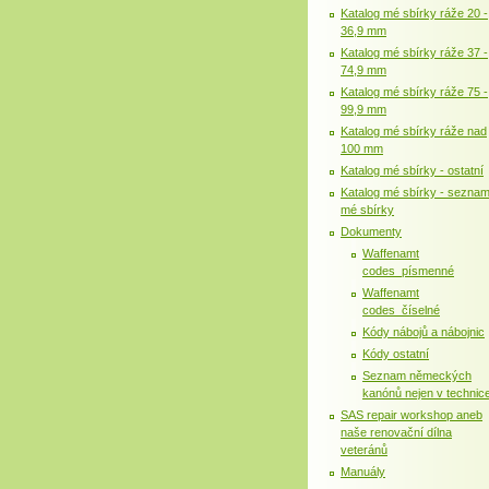
Katalog mé sbírky ráže 20 -
36,9 mm
Katalog mé sbírky ráže 37 -
74,9 mm
Katalog mé sbírky ráže 75 -
99,9 mm
Katalog mé sbírky ráže nad
100 mm
Katalog mé sbírky - ostatní
Katalog mé sbírky - sezna
mé sbírky
Dokumenty
Waffenamt
codes_písmenné
Waffenamt
codes_číselné
Kódy nábojů a nábojnic
Kódy ostatní
Seznam německých
kanónů nejen v technic
SAS repair workshop aneb
naše renovační dílna
veteránů
Manuály