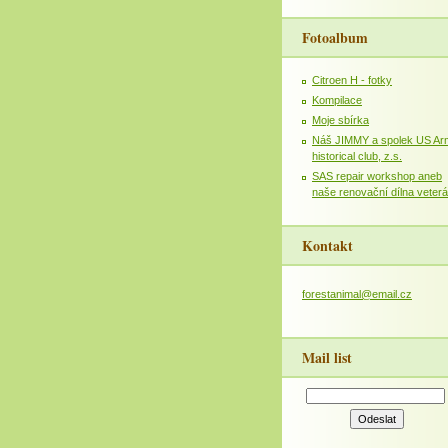
Fotoalbum
Citroen H - fotky
Kompilace
Moje sbírka
Náš JIMMY a spolek US Ar
historical club, z.s.
SAS repair workshop aneb
naše renovační dílna veter
Kontakt
forestanimal@email.cz
Mail list