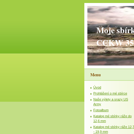
Moje sbír
CCKW 35
Menu
Úvod
Prohlášení o mé sbírce
Naše výlety a srazy US
Army
Fotoalbum
Katalog mé sbírky ráže do
12,6 mm
Katalog mé sbírky ráže 12,
- 19,9 mm