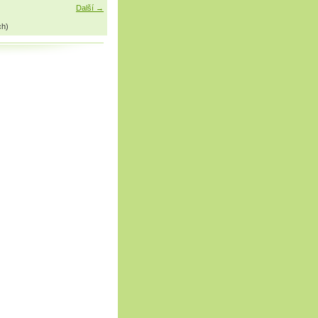
Další →
ch)