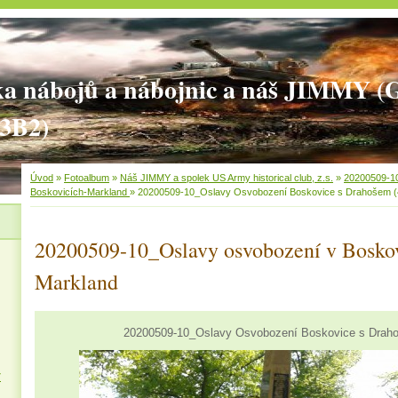
ka nábojů a nábojnic a náš JIMMY 
3B2)
Úvod
»
Fotoalbum
»
Náš JIMMY a spolek US Army historical club, z.s.
»
20200509-1
Boskovicích-Markland
»
20200509-10_Oslavy Osvobození Boskovice s Drahošem (
20200509-10_Oslavy osvobození v Boskov
Markland
20200509-10_Oslavy Osvobození Boskovice s Draho
7