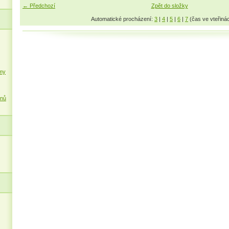
← Předchozí
Zpět do složky
Automatické procházení:
3
|
4
|
5
|
6
|
7
(čas ve vteřiná
my
ánů