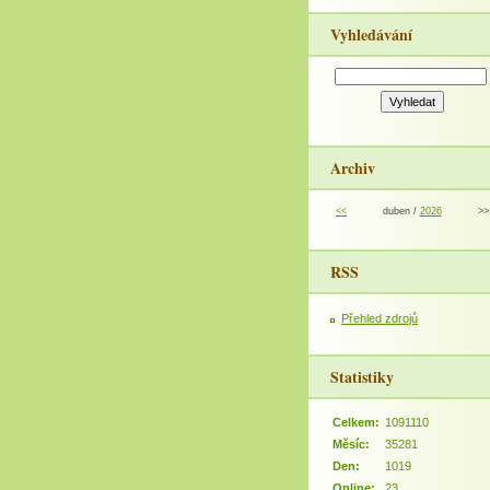
Vyhledávání
Archiv
<<
duben /
2026
>>
RSS
Přehled zdrojů
Statistiky
Celkem:
1091110
Měsíc:
35281
Den:
1019
Online:
23