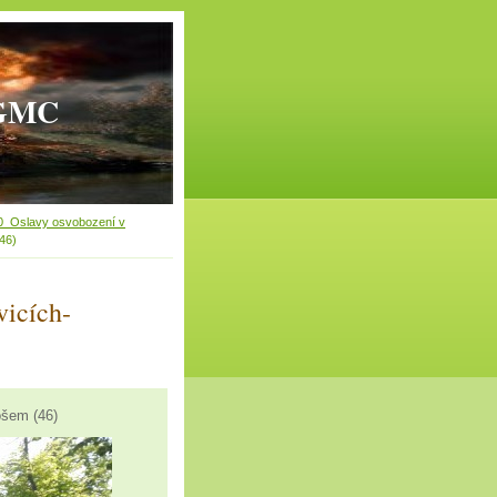
(GMC
0_Oslavy osvobození v
46)
icích-
šem (46)