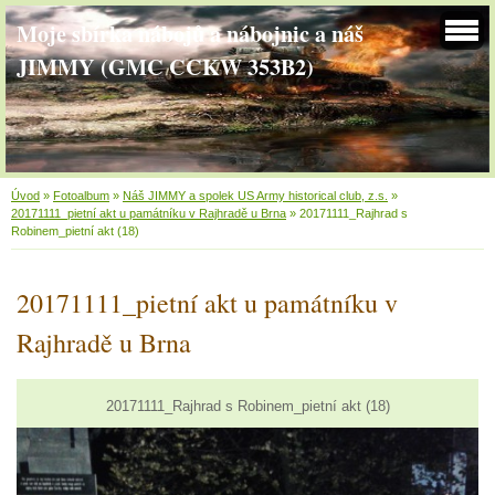
Moje sbírka nábojů a nábojnic a náš
JIMMY (GMC CCKW 353B2)
Úvod
»
Fotoalbum
»
Náš JIMMY a spolek US Army historical club, z.s.
»
20171111_pietní akt u památníku v Rajhradě u Brna
»
20171111_Rajhrad s
Robinem_pietní akt (18)
20171111_pietní akt u památníku v
Rajhradě u Brna
20171111_Rajhrad s Robinem_pietní akt (18)