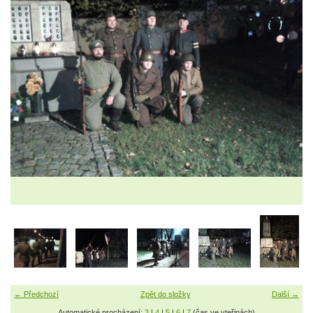
← Předchozí
Zpět do složky
Další →
Automatické procházení:
3
|
4
|
5
|
6
|
7
(čas ve vteřinách)