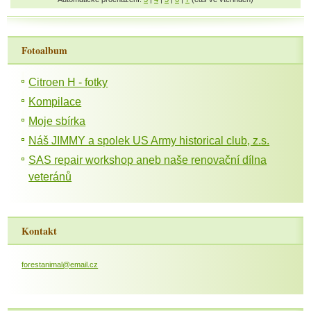
Fotoalbum
Citroen H - fotky
Kompilace
Moje sbírka
Náš JIMMY a spolek US Army historical club, z.s.
SAS repair workshop aneb naše renovační dílna
veteránů
Kontakt
forestanimal@email.cz