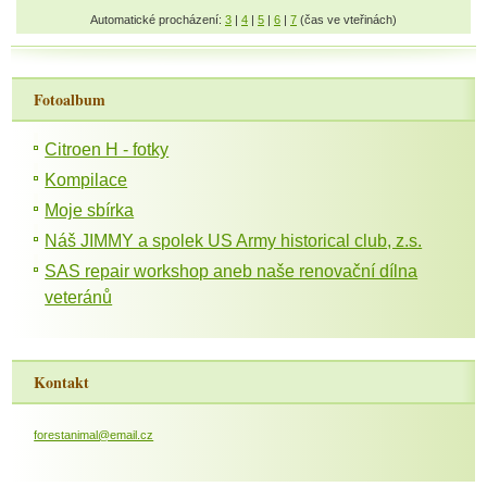
Automatické procházení:
3
|
4
|
5
|
6
|
7
(čas ve vteřinách)
Fotoalbum
Citroen H - fotky
Kompilace
Moje sbírka
Náš JIMMY a spolek US Army historical club, z.s.
SAS repair workshop aneb naše renovační dílna
veteránů
Kontakt
forestanimal@email.cz