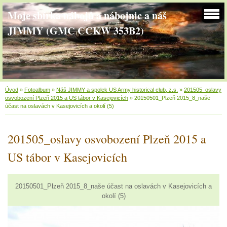
Moje sbírka nábojů a nábojnic a náš
JIMMY (GMC CCKW 353B2)
Úvod
»
Fotoalbum
»
Náš JIMMY a spolek US Army historical club, z.s.
»
201505_oslavy
osvobození Plzeň 2015 a US tábor v Kasejovicích
»
20150501_Plzeň 2015_8_naše
účast na oslavách v Kasejovicích a okolí (5)
201505_oslavy osvobození Plzeň 2015 a
US tábor v Kasejovicích
20150501_Plzeň 2015_8_naše účast na oslavách v Kasejovicích a
okolí (5)