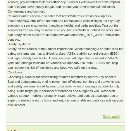
scooter, pay attention to its fuel efficiency. Scooters with lower fuel consumption
can help you save money on gas and reduce your environmental emissions.
Convenience and comfort:
It's important to choose a scooter that https://interfax.com.ua/news/press-
release/836937.html offers comfort and convenience while riding in the city. Pay
attention to seat ergonomics, handlebar height, and pedal position. Test out the
scooter before you buy to make sure you feel comfortable behind the wheel and
can easily reach https://rst.ua/autonews/auto/motozilla_1500_35667.html all the
controls.
Safety Systems:
Safety on the road is of the utmost importance. When choosing a scooter, look for
safety systems such as anti-lock brakes (ABS), stability control system (ESC),
and high-visibility headlights. These systems will https://focus.ua/auto/558982-
vpliv-shtuchnogo-intelektu-na-virobnictvo-mopediv-i-skuteriv-u-2023-roci help
you reduce the risk of accidents and keep you safe on the road.
Conclusion:
Choosing a scooter for urban riding requires attention to several key aspects.
Size and compactness, engine power, fuel efficiency, comfort and convenience,
and safety systems are all factors to consider when choosing a scooter for city
riding. Don't forget your personal preferences and budget as well. Research
various scooter models thoroughly, read reviews and consult a salesperson or
expert to make the right choice and enjoy a comfortable and safe city ride on your
new scooter.
Odpovědět