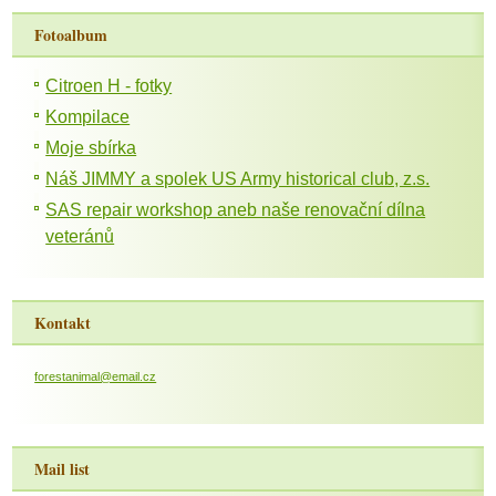
Fotoalbum
Citroen H - fotky
Kompilace
Moje sbírka
Náš JIMMY a spolek US Army historical club, z.s.
SAS repair workshop aneb naše renovační dílna
veteránů
Kontakt
forestanimal@email.cz
Mail list