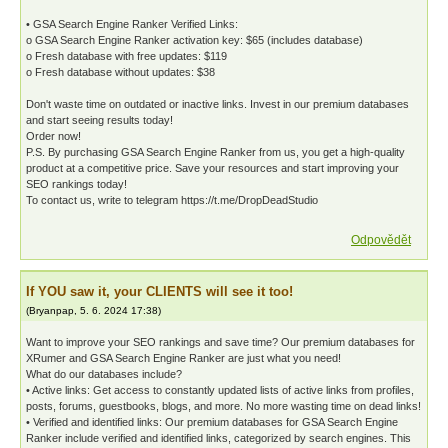
• GSA Search Engine Ranker Verified Links:
o GSA Search Engine Ranker activation key: $65 (includes database)
o Fresh database with free updates: $119
o Fresh database without updates: $38
Don't waste time on outdated or inactive links. Invest in our premium databases
and start seeing results today!
Order now!
P.S. By purchasing GSA Search Engine Ranker from us, you get a high-quality
product at a competitive price. Save your resources and start improving your
SEO rankings today!
To contact us, write to telegram https://t.me/DropDeadStudio
Odpovědět
If YOU saw it, your CLIENTS will see it too!
(
Bryanpap
,
5. 6. 2024
17:38
)
Want to improve your SEO rankings and save time? Our premium databases for
XRumer and GSA Search Engine Ranker are just what you need!
What do our databases include?
• Active links: Get access to constantly updated lists of active links from profiles,
posts, forums, guestbooks, blogs, and more. No more wasting time on dead links!
• Verified and identified links: Our premium databases for GSA Search Engine
Ranker include verified and identified links, categorized by search engines. This