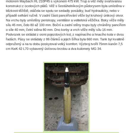
motorem Maybach HL 210P45 s výkonem 475 kW. Trup a věž měly svařovanou
konstrukci z ocelových plátů. Věž s šestiúhelníkovým půdorysem byla umístěna v
blízkosti těžiště, otáčela se spolu se sedadly posádky, buď hydraulicky, nebo v
případě selhání ručně. V zadní části pancéřování věže byl kruhový únikový otvor.
Na vrchu byly umístěny periskopy, ventilátor a velitelská věžička. Boky věže měly
sílu 45 mm, čelo 80 až 100 mm. Boční a zadní stěny trupu byly chráněny pancířem
o síle 40 mm, čelní stěna 80 mm. Dno korby a vrch věže měly sílu 16 mm.
Podvozek se skládal z osmi pojezdových kol, z napínacího a hnacího kola v dvou
řadách. Pásy se skládaly z 86 článků a jejich šířka byla 660 mm. Tank byl kvalitně
odpružený a na tu dobu poskytoval velký komfort. Výzbroj tvořil 75mm kanón 7,5
cm KwK 42 L70 vybavený úsťovou brzdou a dva kulomety MG 34.