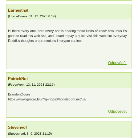
Earnestnat
(
LhaneDunse
,
11. 12. 2023
8:14
)
Hi there every one, here every one is sharing these kinds of know-how, thus it's
good to read this web site, and I used to pay a quick visit this web site everyday.
Reddit's thoughts on promotions in crypto casinos
Odpovědět
PatrickNut
(
FobertVom
,
13. 11. 2023
22:15
)
BrandonOdore
https://www.google.fi/url?q=https://hottelecom.net/ua/
Odpovědět
Stevenvof
(
Stevesnvof
,
8. 9. 2023
21:15
)