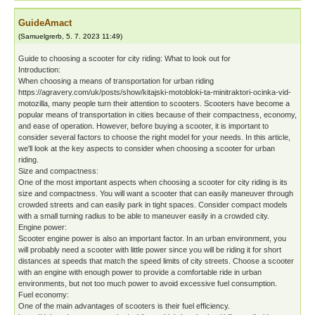
GuideAmact
(
Samuelgrerb
,
5. 7. 2023
11:49
)
Guide to choosing a scooter for city riding: What to look out for
Introduction:
When choosing a means of transportation for urban riding
https://agravery.com/uk/posts/show/kitajski-motobloki-ta-minitraktori-ocinka-vid-
motozilla, many people turn their attention to scooters. Scooters have become a
popular means of transportation in cities because of their compactness, economy,
and ease of operation. However, before buying a scooter, it is important to
consider several factors to choose the right model for your needs. In this article,
we'll look at the key aspects to consider when choosing a scooter for urban
riding.
Size and compactness:
One of the most important aspects when choosing a scooter for city riding is its
size and compactness. You will want a scooter that can easily maneuver through
crowded streets and can easily park in tight spaces. Consider compact models
with a small turning radius to be able to maneuver easily in a crowded city.
Engine power:
Scooter engine power is also an important factor. In an urban environment, you
will probably need a scooter with little power since you will be riding it for short
distances at speeds that match the speed limits of city streets. Choose a scooter
with an engine with enough power to provide a comfortable ride in urban
environments, but not too much power to avoid excessive fuel consumption.
Fuel economy:
One of the main advantages of scooters is their fuel efficiency.