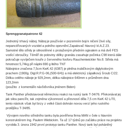
Sprenggranatpatrone 42
Jednotný trhavý náboj. Náboj je používán v pozemním boji k ničení živé síly,
nepancéřovaných vozidel a polního opevnění.Zapalovač hlavový kl.A.Z.23.
Samotné tělo střely je silnostěnné s protaženým předním ogivalem a má dvě FES
vodící obroučky. Téměř do poloviny délky granátu zasahuje počinka C98 která dále
pokračuje vyvíječem kouře z červeného fosforu Raucheniwickler No.8. Střela má
hmotnost 5,74kg při náplni 690 g litého TNT
Nábojnice značena 7,5cm KwK.42 (6387) je plněna trubičkovým diglykolovým
prachem (1900g. Digl.R.P.G-06,(500-6/4)) a má elektrický zápalkový šroub C/22.
Délka celého náboje je 929,2mm, délka nábojnice 640mm s průměrem dna
123,2mm
(použito z komentáře návštěvníka jménem Biden)
Tank Panther představoval německou reakci na ruský tank T-34/76. Překonával jej
jak silou pancíře, tak zejména výkonností a přesností děla 7,5 cm KwK 42 L/70,
tento náskok však byl brzy z velké části dohnán novou verzí jeho ruského
protějšku T-34/85.
Vývojem nového středního tanku byla pověřena firma MAN v čele s hlavním
konstruktérem Ing. Paulem Wiebickim. Ta už 17 týdnů po začátku práce na projektu
vyrobila 3. února 1942 první prototyp tanku Panther. Nový tank byl poháněný