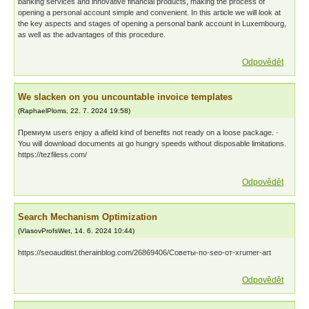
banking services and innovative financial products, making the process of
opening a personal account simple and convenient. In this article we will look at
the key aspects and stages of opening a personal bank account in Luxembourg,
as well as the advantages of this procedure.
Odpovědět
We slacken on you uncountable invoice templates
(
RaphaelPloms
,
22. 7. 2024
19:58
)
Премиум users enjoy a afield kind of benefits not ready on a loose package. ·
You will download documents at go hungry speeds without disposable limitations.
https://tezfiless.com/
Odpovědět
Search Mechanism Optimization
(
VlasovProfsWet
,
14. 6. 2024
10:44
)
https://seoauditist.therainblog.com/26869406/Советы-по-seo-от-xrumer-art
Odpovědět