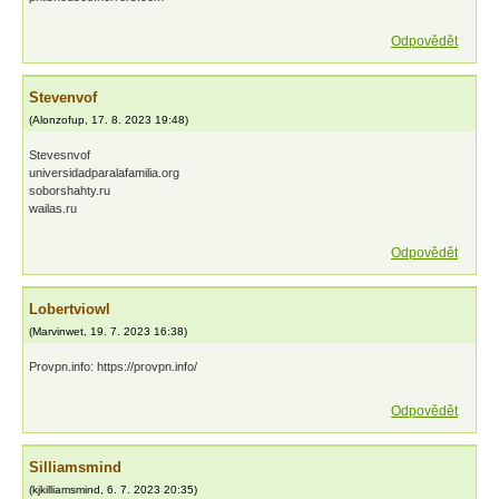
Odpovědět
Stevenvof
(
Alonzofup
,
17. 8. 2023
19:48
)
Stevesnvof
universidadparalafamilia.org
soborshahty.ru
wailas.ru
Odpovědět
Lobertviowl
(
Marvinwet
,
19. 7. 2023
16:38
)
Provpn.info: https://provpn.info/
Odpovědět
Silliamsmind
(
kjkilliamsmind
,
6. 7. 2023
20:35
)