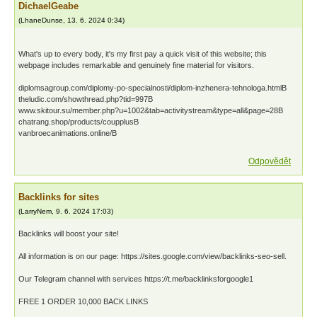
DichaelGeabe
(
LhaneDunse
,
13. 6. 2024
0:34
)
What's up to every body, it's my first pay a quick visit of this website; this
webpage includes remarkable and genuinely fine material for visitors.
diplomsagroup.com/diplomy-po-specialnosti/diplom-inzhenera-tehnologa.htmlВ
theludic.com/showthread.php?tid=997В
www.skitour.su/member.php?u=1002&tab=activitystream&type=all&page=28В
chatrang.shop/products/coupplusВ
vanbroecanimations.online/В
Odpovědět
Backlinks for sites
(
LarryNem
,
9. 6. 2024
17:03
)
Backlinks will boost your site!
All information is on our page: https://sites.google.com/view/backlinks-seo-sell.
Our Telegram channel with services https://t.me/backlinksforgoogle1
FREE 1 ORDER 10,000 BACK LINKS