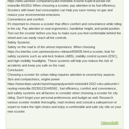
https://delo.ua/news-companies/yakii-motoblok-krashe-kupiti-ili-poradi-vid-
motozilla-401931/ When choosing a scooter, pay attention to its fuel efficiency.
Scooters with lower fuel consumption can help you save money on gas and
reduce your environmental emissions.
Convenience and comfort:
It's important to choose a scooter that offers comfort and convenience while riding
in the city. Pay attention to seat ergonomics, handlebar height, and pedal position.
Test out the scooter before you buy to make sure you feel comfortable behind the
wheel and can easily reach all the controls.
Safety Systems:
Safety on the road is of the utmost importance. When choosing
https://ru.interfax.com.ua/news/press-release/836935.html a scooter, look for
safety systems such as anti-lock brakes (ABS), stability control system (ESC),
and high-visibility headlights. These systems will help you reduce the risk of
accidents and keep you safe on the road.
Conclusion:
Choosing a scooter for urban riding requires attention to several key aspects.
Size and compactness, engine power
https://www.depo.ua/ukr/sport/naypopulyarnishi-mototsikli-2022-roku-pidsumki-i-
reyting-motozilla-202301231445592 , fuel efficiency, comfort and convenience,
and safety systems are all factors to consider when choosing a scooter for city
riding. Don't forget your personal preferences and budget as well. Research
various scooter models thoroughly, read reviews and consult a salesperson or
expert to make the right choice and enjoy a comfortable and safe city ride on your
new scooter.
Odpovědět