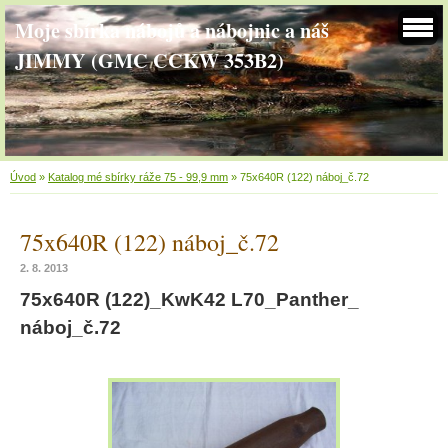
Moje sbírka nábojů a nábojnic a náš
JIMMY (GMC CCKW 353B2)
Úvod
»
Katalog mé sbírky ráže 75 - 99,9 mm
»
75x640R (122) náboj_č.72
75x640R (122) náboj_č.72
2. 8. 2013
75x640R (122)_KwK42 L70_Panther_
náboj_č.72