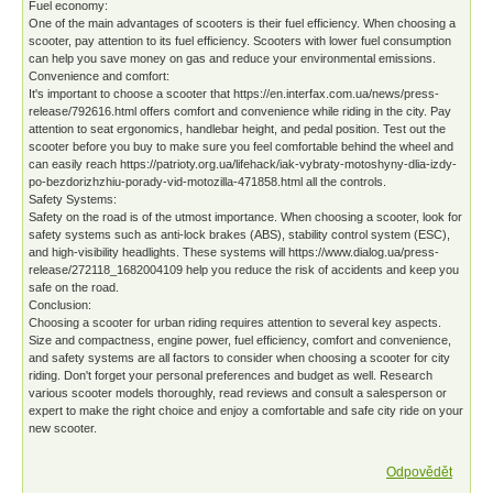
Fuel economy:
One of the main advantages of scooters is their fuel efficiency. When choosing a
scooter, pay attention to its fuel efficiency. Scooters with lower fuel consumption
can help you save money on gas and reduce your environmental emissions.
Convenience and comfort:
It's important to choose a scooter that https://en.interfax.com.ua/news/press-
release/792616.html offers comfort and convenience while riding in the city. Pay
attention to seat ergonomics, handlebar height, and pedal position. Test out the
scooter before you buy to make sure you feel comfortable behind the wheel and
can easily reach https://patrioty.org.ua/lifehack/iak-vybraty-motoshyny-dlia-izdy-
po-bezdorizhzhiu-porady-vid-motozilla-471858.html all the controls.
Safety Systems:
Safety on the road is of the utmost importance. When choosing a scooter, look for
safety systems such as anti-lock brakes (ABS), stability control system (ESC),
and high-visibility headlights. These systems will https://www.dialog.ua/press-
release/272118_1682004109 help you reduce the risk of accidents and keep you
safe on the road.
Conclusion:
Choosing a scooter for urban riding requires attention to several key aspects.
Size and compactness, engine power, fuel efficiency, comfort and convenience,
and safety systems are all factors to consider when choosing a scooter for city
riding. Don't forget your personal preferences and budget as well. Research
various scooter models thoroughly, read reviews and consult a salesperson or
expert to make the right choice and enjoy a comfortable and safe city ride on your
new scooter.
Odpovědět