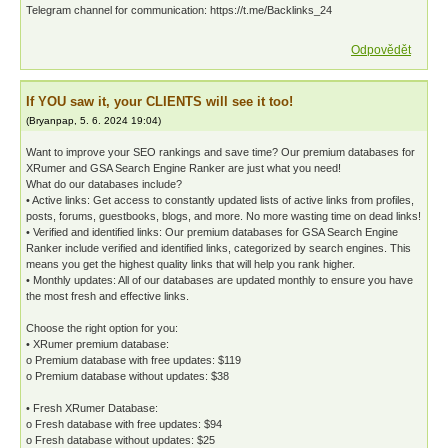
Telegram channel for communication: https://t.me/Backlinks_24
Odpovědět
If YOU saw it, your CLIENTS will see it too!
(
Bryanpap
,
5. 6. 2024
19:04
)
Want to improve your SEO rankings and save time? Our premium databases for
XRumer and GSA Search Engine Ranker are just what you need!
What do our databases include?
• Active links: Get access to constantly updated lists of active links from profiles,
posts, forums, guestbooks, blogs, and more. No more wasting time on dead links!
• Verified and identified links: Our premium databases for GSA Search Engine
Ranker include verified and identified links, categorized by search engines. This
means you get the highest quality links that will help you rank higher.
• Monthly updates: All of our databases are updated monthly to ensure you have
the most fresh and effective links.
Choose the right option for you:
• XRumer premium database:
o Premium database with free updates: $119
o Premium database without updates: $38
• Fresh XRumer Database:
o Fresh database with free updates: $94
o Fresh database without updates: $25