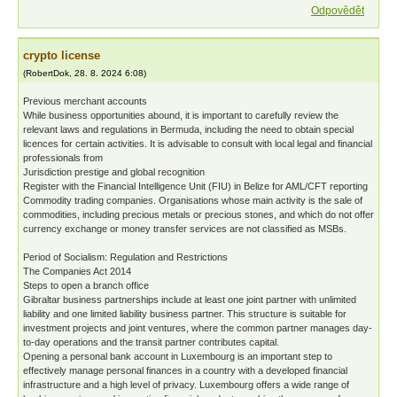
Odpovědět
crypto license
(
RobertDok
,
28. 8. 2024
6:08
)
Previous merchant accounts
While business opportunities abound, it is important to carefully review the
relevant laws and regulations in Bermuda, including the need to obtain special
licences for certain activities. It is advisable to consult with local legal and financial
professionals from
Jurisdiction prestige and global recognition
Register with the Financial Intelligence Unit (FIU) in Belize for AML/CFT reporting
Commodity trading companies. Organisations whose main activity is the sale of
commodities, including precious metals or precious stones, and which do not offer
currency exchange or money transfer services are not classified as MSBs.
Period of Socialism: Regulation and Restrictions
The Companies Act 2014
Steps to open a branch office
Gibraltar business partnerships include at least one joint partner with unlimited
liability and one limited liability business partner. This structure is suitable for
investment projects and joint ventures, where the common partner manages day-
to-day operations and the transit partner contributes capital.
Opening a personal bank account in Luxembourg is an important step to
effectively manage personal finances in a country with a developed financial
infrastructure and a high level of privacy. Luxembourg offers a wide range of