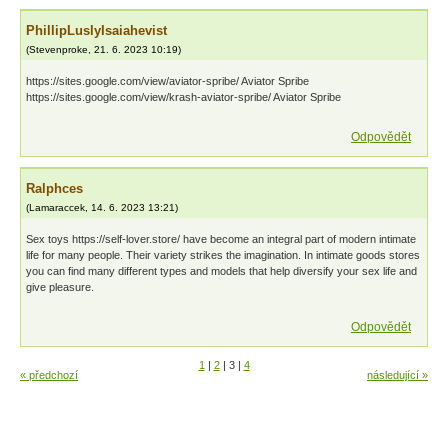
PhillipLuslyIsaiahevist
(
Stevenproke
,
21. 6. 2023
10:19
)
https://sites.google.com/view/aviator-spribe/ Aviator Spribe
https://sites.google.com/view/krash-aviator-spribe/ Aviator Spribe
Odpovědět
Ralphces
(
Lamaraccek
,
14. 6. 2023
13:21
)
Sex toys https://self-lover.store/ have become an integral part of modern intimate
life for many people. Their variety strikes the imagination. In intimate goods stores
you can find many different types and models that help diversify your sex life and
give pleasure.
Odpovědět
1
|
2
|
3
|
4
« předchozí
následující »