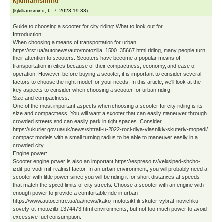
kjkilliamsmind
(
kjkilliamsmind
,
6. 7. 2023
19:33
)
Guide to choosing a scooter for city riding: What to look out for
Introduction:
When choosing a means of transportation for urban
https://rst.ua/autonews/auto/motozilla_1500_35667.html riding, many people turn
their attention to scooters. Scooters have become a popular means of
transportation in cities because of their compactness, economy, and ease of
operation. However, before buying a scooter, it is important to consider several
factors to choose the right model for your needs. In this article, we'll look at the
key aspects to consider when choosing a scooter for urban riding.
Size and compactness:
One of the most important aspects when choosing a scooter for city riding is its
size and compactness. You will want a scooter that can easily maneuver through
crowded streets and can easily park in tight spaces. Consider
https://ukurier.gov.ua/uk/news/shtrafi-u-2022-roci-dlya-vlasnikiv-skuteriv-mopedi/
compact models with a small turning radius to be able to maneuver easily in a
crowded city.
Engine power:
Scooter engine power is also an important https://espreso.tv/velosiped-shcho-
izdit-po-vodi-mif-realnist factor. In an urban environment, you will probably need a
scooter with little power since you will be riding it for short distances at speeds
that match the speed limits of city streets. Choose a scooter with an engine with
enough power to provide a comfortable ride in urban
https://www.autocentre.ua/ua/news/kakoj-mototsikl-ili-skuter-vybrat-novichku-
sovety-ot-motozilla-1374473.html environments, but not too much power to avoid
excessive fuel consumption.