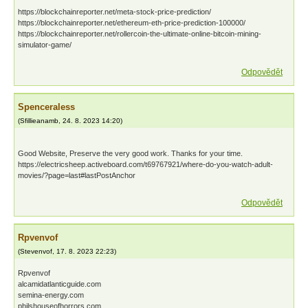
https://blockchainreporter.net/meta-stock-price-prediction/
https://blockchainreporter.net/ethereum-eth-price-prediction-100000/
https://blockchainreporter.net/rollercoin-the-ultimate-online-bitcoin-mining-
simulator-game/
Odpovědět
Spenceraless
(
Sfillieanamb
,
24. 8. 2023
14:20
)
Good Website, Preserve the very good work. Thanks for your time.
https://electricsheep.activeboard.com/t69767921/where-do-you-watch-adult-
movies/?page=last#lastPostAnchor
Odpovědět
Rpvenvof
(
Stevenvof
,
17. 8. 2023
22:23
)
Rpvenvof
alcamidatlanticguide.com
semina-energy.com
philshouseofhorrors.com