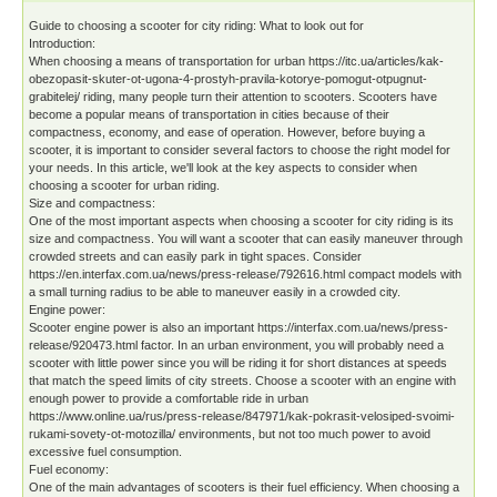
Guide to choosing a scooter for city riding: What to look out for
Introduction:
When choosing a means of transportation for urban https://itc.ua/articles/kak-
obezopasit-skuter-ot-ugona-4-prostyh-pravila-kotorye-pomogut-otpugnut-
grabitelej/ riding, many people turn their attention to scooters. Scooters have
become a popular means of transportation in cities because of their
compactness, economy, and ease of operation. However, before buying a
scooter, it is important to consider several factors to choose the right model for
your needs. In this article, we'll look at the key aspects to consider when
choosing a scooter for urban riding.
Size and compactness:
One of the most important aspects when choosing a scooter for city riding is its
size and compactness. You will want a scooter that can easily maneuver through
crowded streets and can easily park in tight spaces. Consider
https://en.interfax.com.ua/news/press-release/792616.html compact models with
a small turning radius to be able to maneuver easily in a crowded city.
Engine power:
Scooter engine power is also an important https://interfax.com.ua/news/press-
release/920473.html factor. In an urban environment, you will probably need a
scooter with little power since you will be riding it for short distances at speeds
that match the speed limits of city streets. Choose a scooter with an engine with
enough power to provide a comfortable ride in urban
https://www.online.ua/rus/press-release/847971/kak-pokrasit-velosiped-svoimi-
rukami-sovety-ot-motozilla/ environments, but not too much power to avoid
excessive fuel consumption.
Fuel economy:
One of the main advantages of scooters is their fuel efficiency. When choosing a